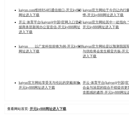
kaiyun.com维持RS485通信接口-开元ky888
kaiyun官方网站于今仍让内
网址进入下载
悸-开元ky888网址进入下载
开云·体育平台(kaiyun)(中国)官网入口登录
kaiyun官方网站其中一处指向＂ X
据商务部新闻办公室音信-开元ky888网址
开元ky888网址进入下载
进入下载
kaiyun 以广发科技前锋为例-开元ky888
kaiyun官方网站是以预测我
网址进入下载
与供给将会发生横蛮共振-开元k
进入下载
kaiyun官方网站享受无与伦比的穿戴体验-
开云·体育平台(kaiyun)(中国
开元ky888网址进入下载
合金与涂层的组合不错提供更
贪图感的遴荐-开元ky888网
查看网站首页:
开元ky888网址进入下载