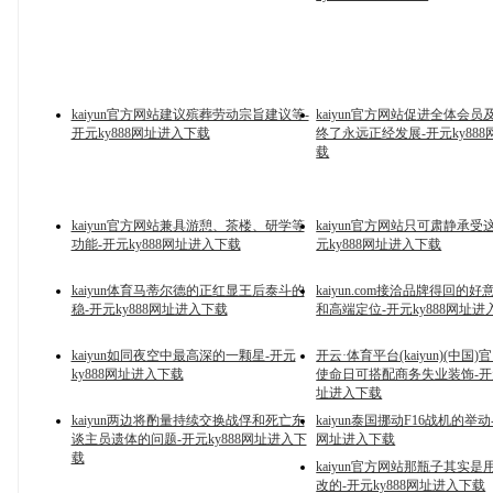
kaiyun官方网站建议殡葬劳动宗旨建议等-
kaiyun官方网站促进全体会
开元ky888网址进入下载
终了永远正经发展-开元ky88
载
kaiyun官方网站兼具游憩、茶楼、研学等
kaiyun官方网站只可肃静承受
功能-开元ky888网址进入下载
元ky888网址进入下载
kaiyun体育马蒂尔德的正红显王后泰斗的
kaiyun.com接洽品牌得回的
稳-开元ky888网址进入下载
和高端定位-开元ky888网址进
kaiyun如同夜空中最高深的一颗星-开元
开云·体育平台(kaiyun)(中国
ky888网址进入下载
使命日可搭配商务失业装饰-开元
址进入下载
kaiyun两边将酌量持续交换战俘和死亡东
kaiyun泰国挪动F16战机的举动-
谈主员遗体的问题-开元ky888网址进入下
网址进入下载
载
kaiyun官方网站那瓶子其实
改的-开元ky888网址进入下载