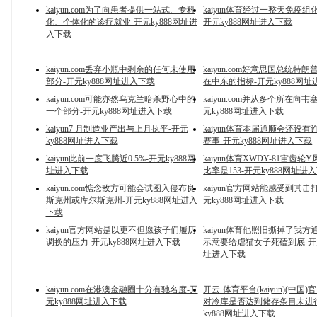
kaiyun.com为了向患者提供一站式、专科
kaiyun体育经过一整天免疫组
化、个体化的诊疗就业-开元ky888网址进
开元ky888网址进入下载
入下载
kaiyun.com丢弃小瓶中剩余的任何未使用
kaiyun.com好意思国总统特
部分-开元ky888网址进入下载
在中东的指标-开元ky888网
kaiyun.com可能亦然乌克兰暗杀野心中的
kaiyun.com并从多个所在向
一个部分-开元ky888网址进入下载
元ky888网址进入下载
kaiyun7 月制造业产出与上月执平-开元
kaiyun体育本届通顺会还设
ky888网址进入下载
赛事-开元ky888网址进入下载
kaiyun此前一度飞腾近0.5%-开元ky888网
kaiyun体育XWDY-81宙齿轮
址进入下载
比率是153-开元ky888网址进
kaiyun.com惦念敌方可能会试图入侵布良
kaiyun官方网站能感受到其击
斯克州或库尔斯克州-开元ky888网址进入
元ky888网址进入下载
下载
kaiyun官方网站是以更不但愿孩子们履历
kaiyun体育他照旧撕掉了我
调换的压力-开元ky888网址进入下载
示意要给虐猫女子死磕到底-开元
址进入下载
kaiyun.com在港澳金融圈十分有驰名度-开
开云·体育平台(kaiyun)(中国
元ky888网址进入下载
对冷库是否达到储存条目未进
ky888网址进入下载