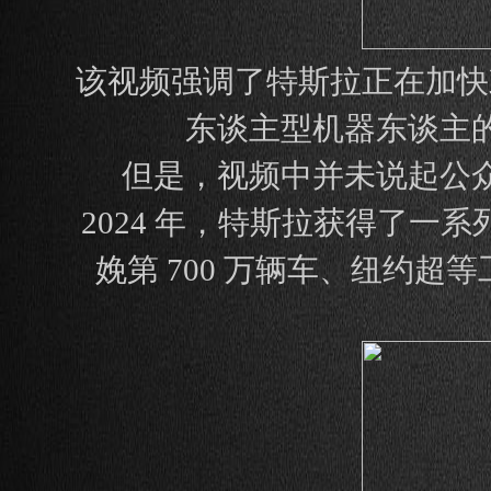
该视频强调了特斯拉正在加快鼓动
东谈主型机器东谈主
但是，视频中并未说起公众期待
2024 年，特斯拉获得了一
娩第 700 万辆车、纽约超等工