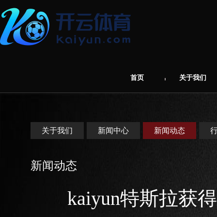
首页
关于我们
关于我们
新闻中心
新闻动态
新闻动态
kaiyun特斯拉