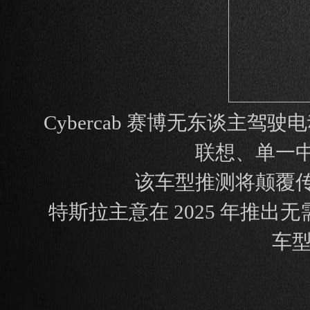
Cybercab 赛博无东谈主
联想、单一
该车型推测将颠覆
特斯拉主意在 2025 年推出无
车型