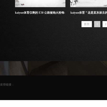
kaiyun体育仅剩的 E50 公路被炮火粉饰-
kaiyun体育＂这是某东谈主
开元ky888网址进入下载
元ky888网址进入下
首页
1
2
友情链接：