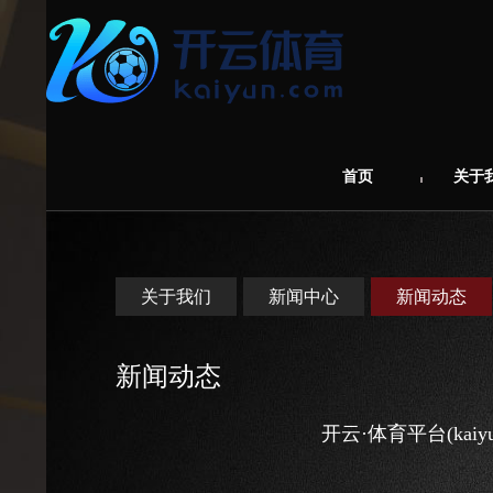
首页
关于
关于我们
新闻中心
新闻动态
新闻动态
开云·体育平台(ka