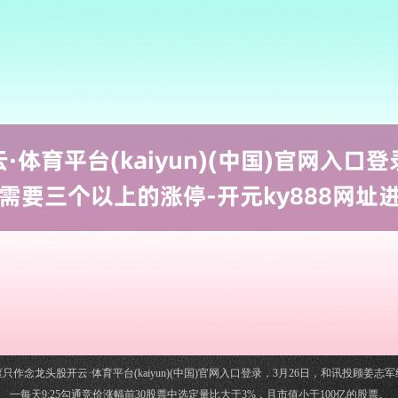
只作念龙头股开云·体育平台(kaiyun)(中国)官网入口登录，3月26日，和讯投顾姜志
一每天9:25勾通竞价涨幅前30股票中选定量比大于3%，且市值小于100亿的股票。