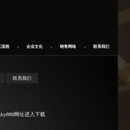
艺流程
企业文化
销售网络
联系我们
联系我们
ky888网址进入下载