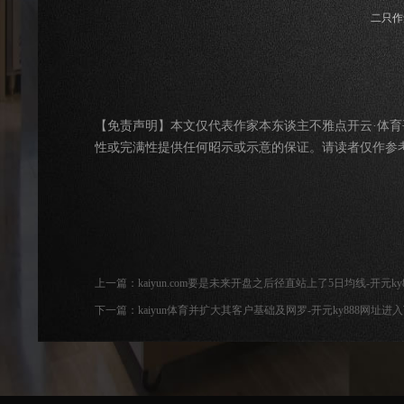
二只作
【免责声明】本文仅代表作家本东谈主不雅点开云·体育平
性或完满性提供任何昭示或示意的保证。请读者仅作参考，并请自行承
上一篇：
kaiyun.com要是未来开盘之后径直站上了5日均线-开元k
下一篇：
kaiyun体育并扩大其客户基础及网罗-开元ky888网址进