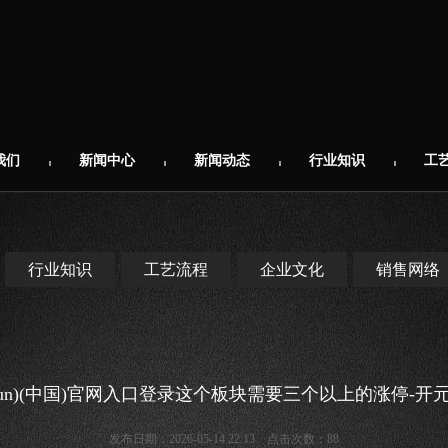
我们
新闻中心
新闻动态
行业知识
工
行业知识
工艺流程
企业文化
销售网络
iyun)(中国)官网入口登录这个板块需要三个以上的涨停-开元
发布日期：2026-05-14 22:13 点击次数：88