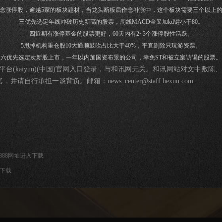
念涨停股，逾越5家的板块题材，当龙头断板后作念补涨中，这个板块需要三个以上
三优先选定年线冲破历史新高的股票，周线MACD金叉加kd键小于80。
四近期有涨停基金的股票更好，60天内有2~3个涨停股性活跃。
5甩掉机构重仓股10大通顺鼓吹占比大于40%，平直剔除只玩游资票。
六优先选定次新股上市，一年以内加国资布景的公司，幸免ST和被立案访谒的股票。
台(kaiyun)(中国)官网入口登录，与和讯网无关。和讯网站对文中敷
担一谈背负。邮箱：news_center@staff.hexun.com
y888网址进入下载
入下载