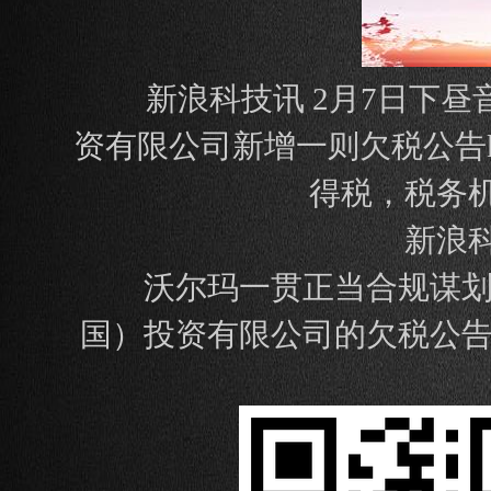
新浪科技讯 2月7日下昼
资有限公司新增一则欠税公告k
得税，税务
新浪科技
沃尔玛一贯正当合规谋划，
国）投资有限公司的欠税公告