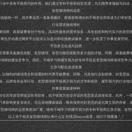
行业中具有不能替代的作用。他们通过专科手段和创意灵感，为主顾带来瑰丽与自信
发型缠绵师的远景
能或缺的一环，其作事远景一直备受瞩目。跟着前锋潮水的不竭变化和东谈主们审好意
行业需求接续增长
缠绵师。跟着破费者对个性化、高品性服务的需求加多，具有创意和时代实力的发型
师也开动通过网罗平台提供云尔盘问和在线教训服务，进一步拓宽了作事发展空间。
手段多元化成为趋势
还需要具备颜色搭配、造型缠绵、发型与脸型搭配等多方面的才能。同期，跟着破费
缠绵师的蹙迫竞争力。因此，不竭学习和擢升我方的专科手段是发型缠绵师保持竞争力
立异与配合促进发展
，以独到的缠绵理念和深通的时代诱导破费者。同期，与其他行业如前锋、好意思妆
场、品牌发布会等行动，发型缠绵师不错展示我方的才华和创意，擢升我方的行业地
作事发展旅途种种
担任高等发型师或店长等职务，也不错我方创业开设好意思发店或使命室。此外，一
巧来影响更多东谈主。无论采纳哪条谈路，唯有保持对好意思的追乞降立异的存眷，
发型缠绵师的远景将愈加广袤。唯有不竭学习和擢升我方的专科手段和立异才能，发型
以上等于相关发型缠绵师以考什么证 的情况kaiyun体育，咱们下期重逢 ^_^