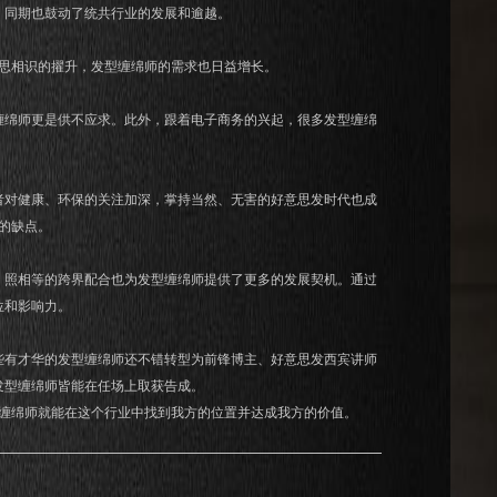
，同期也鼓动了统共行业的发展和逾越。
思相识的擢升，发型缠绵师的需求也日益增长。
缠绵师更是供不应求。此外，跟着电子商务的兴起，很多发型缠绵
者对健康、环保的关注加深，掌持当然、无害的好意思发时代也成
的缺点。
、照相等的跨界配合也为发型缠绵师提供了更多的发展契机。通过
位和影响力。
些有才华的发型缠绵师还不错转型为前锋博主、好意思发西宾讲师
发型缠绵师皆能在任场上取获告成。
缠绵师就能在这个行业中找到我方的位置并达成我方的价值。