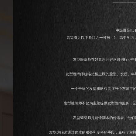
中级餍足以
高等餍足以下条目之一可报：1、高中学历
发型缠绵师在好意思容好意思刊行业中
发型缠绵师粗略把柄主顾的脸型、发质、年
一个合适的发型粗略权贵擢升个东谈主
发型缠绵师不仅为主顾提供发型缠绵服务，
发型缠绵师是前锋潮水的传递者。他们
发型缠绵师通过优质的服务和专科的手段，赢得了主