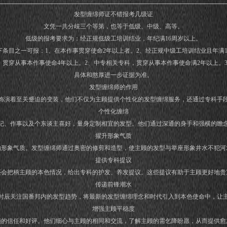
发型缠绵师证不错报考几级证
文凭一共分歧三个等第，也等于低级、中级、高等。
低级的报考要求为：经正规低级工培训结业，年纪满16周岁以上。
下条目之一可报：1、在本作事贯穿使命2年以上者。2、经正规中级工培训结业且年满1
，贯穿从事本作事使命4年以上。2、中专相关专科，贯穿从事本作事使命满2年以上。
具体和憨厚进一步证据为准。
发型缠绵师的作用
饰演着至关蹙迫的变装，他们不仅为主顾提供个性化的发型缠绵服务，还通过专科手
个性化缠绵
纪、作事以及个东谈主喜好，量身定制相宜的发型。他们通过深通的身手和强横的瞻
擢升形象气质
的形象气质。发型缠绵师通过奥密的修剪和造型，使主顾的发型与举座形象井水不犯河
提供专科提议
还会把柄主顾的本色情况，给出专科的护发、养发提议。这些提议有助于主顾更好地贵
传递前锋潮水
时辰关注国番邦内的发型趋势，将最新的发型缠绵理念和时代引入到本色使命中，让
增强主顾平稳度
顾的信任和好评。他们细心与主顾的相同和交流，了解主顾的需乞降盼愿，从而提供愈