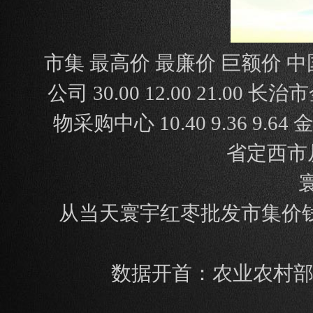
市集 最高价 最廉价 巨额价 中
公司 30.00 12.00 21.00
物采购中心 10.40 9.36 9.
省定西市从容
从当天寰宇红枣批发市集价钱上
数据开首：农业农村部信