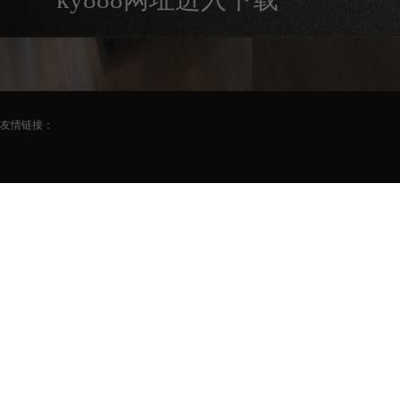
友情链接：