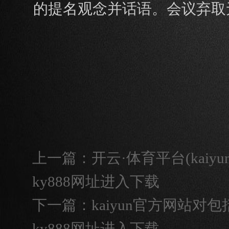
的提名观念并话语。会议弃取
上一篇：
开云·体育平台(kai
ky888网址进入下载
下一篇：
kaiyun官方网站
ky888网址进入下载