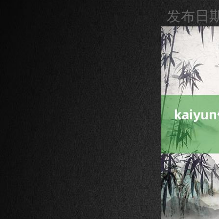
发布日期：