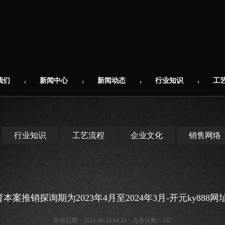
我们
新闻中心
新闻动态
行业知识
工
行业知识
工艺流程
企业文化
销售网络
n体育本案推销探询期为2023年4月至2024年3月-开元ky888
发布日期：2025-06-24 04:24 点击次数：142