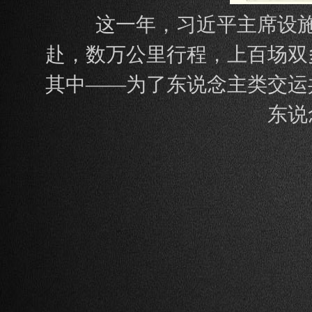
这一年，习近平主席设施连
赴，数万公里行程，上百场双
其中——为了东说念主类交运
东说