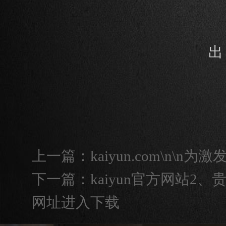
出 品
上一篇：
kaiyun.com\n
下一篇：
kaiyun官方网站2
网址进入下载