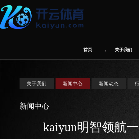
首页
关于我们
关于我们
新闻中心
新闻动态
新闻中心
kaiyun明智领