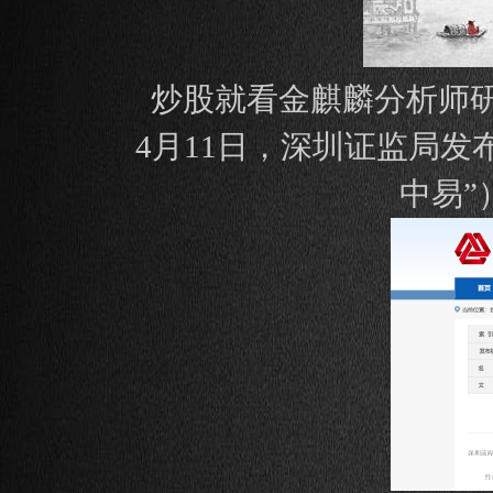
炒股就看金麒麟分析师研报
4月11日，深圳证监局发布
中易”