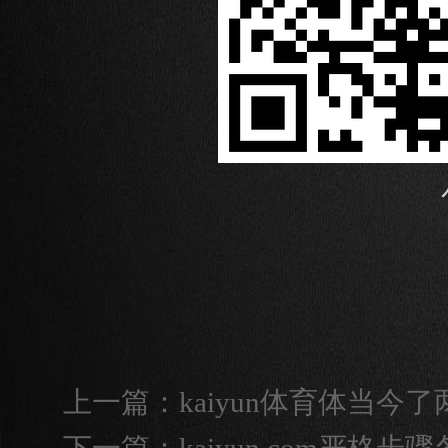
上一篇：
kaiyun体育体当今