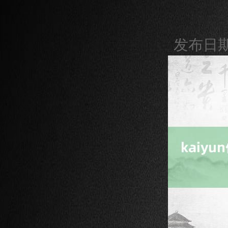
发布日期：