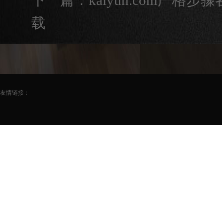
下一篇：
kaiyun.com严
载
友情链接：