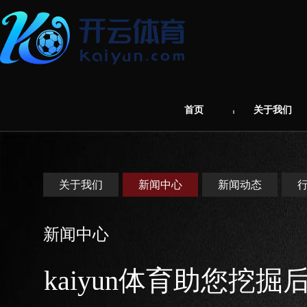
首页
关于我们
关于我们
新闻中心
新闻动态
新闻中心
kaiyun体育助您挖