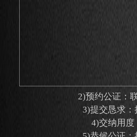
2)预约公证
3)提交恳求
4)交纳用
5)恭候公证