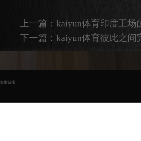
上一篇：
kaiyun体育印度工
下一篇：
kaiyun体育彼此之
友情链接：