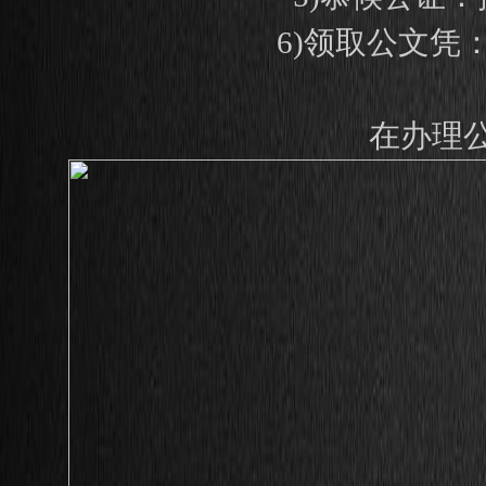
6)领取公文
在办理