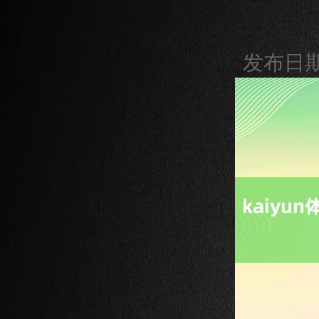
发布日期：