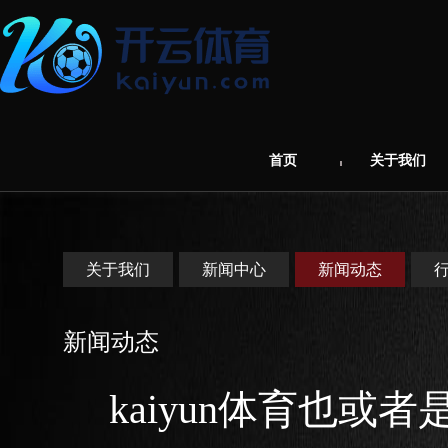
首页
关于我们
关于我们
新闻中心
新闻动态
新闻动态
kaiyun体育也