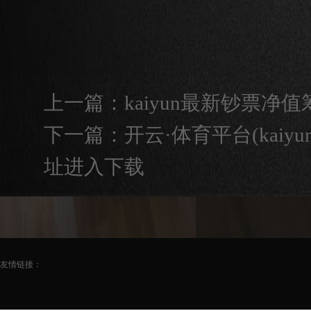
上一篇：
kaiyun最新钞票净值
下一篇：
开云·体育平台(kaiy
址进入下载
友情链接：