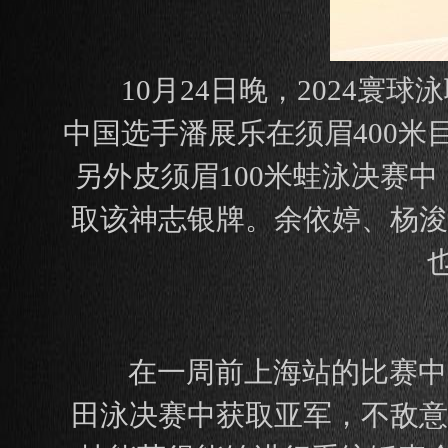
10月24日晚，2024寰
中国选手潘展乐在须眉400米
另外皮须眉100米蛙泳决赛中
取该神志银牌。余依婷、杨浚
在一周前上海站的比赛中，潘
田泳决赛中获取亚军，不敌意