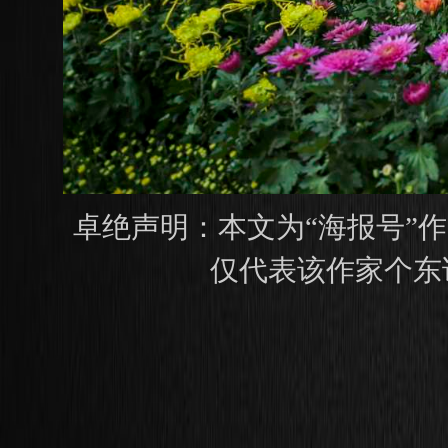
卓绝声明：本文为“海报号”作家
仅代表该作家个东