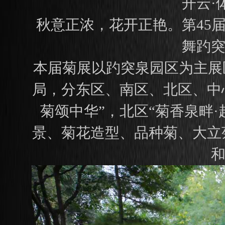
开云·体
秋意正浓，花开正艳。第45
舞趵突
本届菊展以趵突泉园区为主展
局，分东区、南区、北区、中心
菊颂中华”，北区“菊香泉畔·
景、菊花造型、品种菊、大立
和