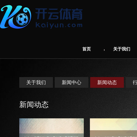
首页
关于我们
关于我们
新闻中心
新闻动态
新闻动态