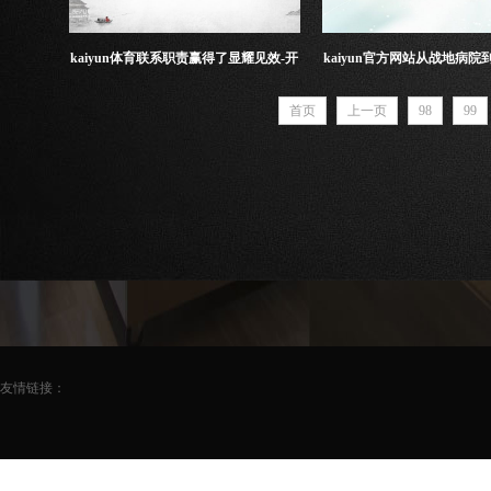
kaiyun体育联系职责赢得了显耀见效-开
kaiyun官方网站从战地病院到
元ky888网址进入下载
开元ky888网址进入
首页
上一页
98
99
友情链接：