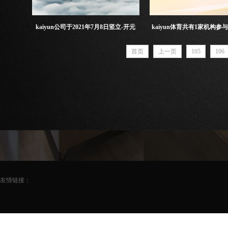
kaiyun公司于2021年7月8日竖立-开元
kaiyun体育共有1家机构参
ky888网址进入下载
ky888网址进入下
首页
上一页
105
106
友情链接：