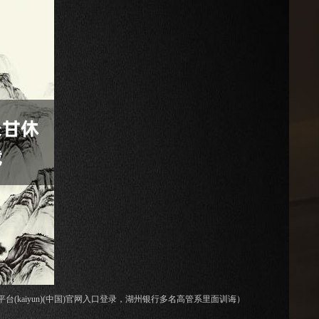
(kaiyun)(中国)官网入口登录，湖州银行多名高管系里面训诲）