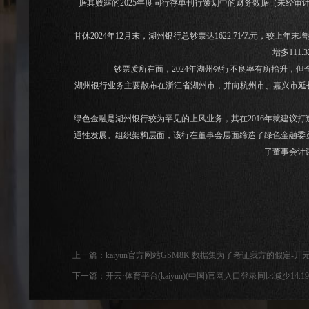
据其败露的2025年度同行存单刊行策划中的财务数据（未经审计），2
甘休2024年12月末，湖州银行总钞票达1622.71亿元，较上年末增
增多111.
钞票质所在面，2024年湖州银行不良率有所抬升，但全体仍处于
湖州银行业务主要散布在浙江省湖州市，并向杭州市、嘉兴市延
绿色金融是湖州银行较为罕见的上风业务，其在2016年就建议打造
通性发展。组织架构层面，该行在董事会层面缔造了绿色金融委
了董事会计
上一篇：
kaiyun官方网站GSM8K 数据集为了考证我方的假定-开元
下一篇：
开云·体育平台(kaiyun)(中国)官网入口登录同比减少14.1