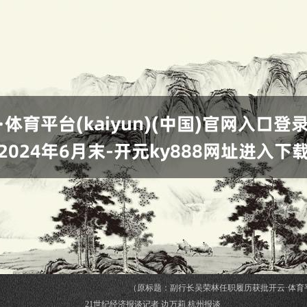
（原标题：副行长吴荣林任职履历获批开云·体育平台
21世纪经济报谈记者 边万莉 杭州报谈