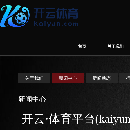
首页
关于我们
关于我们
新闻中心
新闻动态
新闻中心
开云·体育平台(kaiy