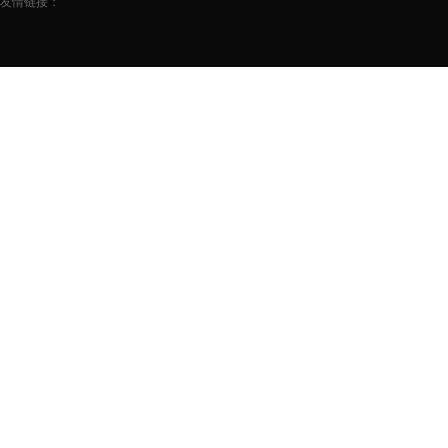
友情链接：