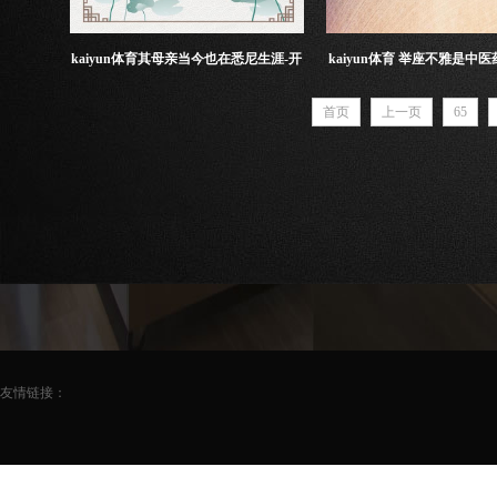
kaiyun体育其母亲当今也在悉尼生涯-开
kaiyun体育 举座不雅是中
元ky888网址进入下载
本特色之一-开元ky888网
首页
上一页
65
友情链接：