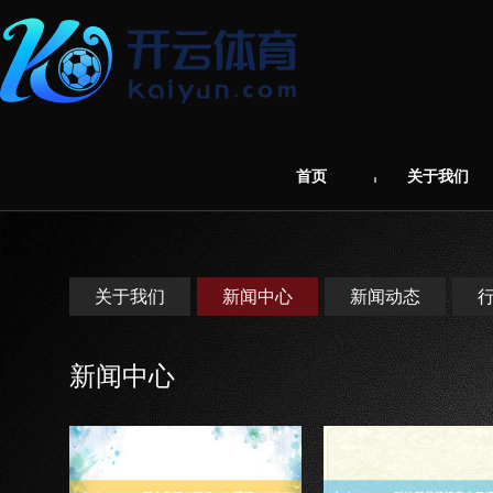
首页
关于我们
关于我们
新闻中心
新闻动态
新闻中心