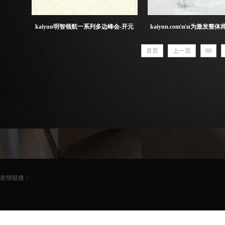
kaiyun明智领航一系列多边峰会-开元
kaiyun.com\n\n为激发
ky888网址进入下载
照拂-开元ky888网址进
首页
上一页
60
友情链接：