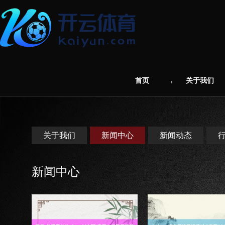
首页
关于我们
关于我们
新闻中心
新闻动态
新闻中心