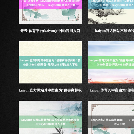
开云·体育平台(kaiyun)(中国)官网入口
kaiyun官方网站不错通
登录转股溢价率65.96%-开元ky888网址
12123”APP自行处理-开元k
进入下载
入下载
kaiyun官方网站其中案由为“侵害商标权
kaiyun体育其中案由为“
纠纷”的公告以4673则居首-开元ky888网
纷”的公告以90则居首-开元ky
址进入下载
入下载